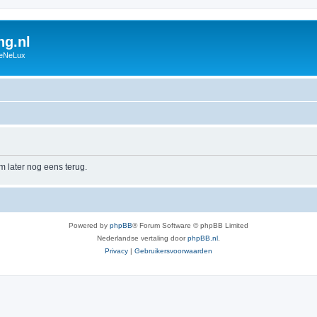
g.nl
BeNeLux
m later nog eens terug.
Powered by
phpBB
® Forum Software © phpBB Limited
Nederlandse vertaling door
phpBB.nl
.
Privacy
|
Gebruikersvoorwaarden