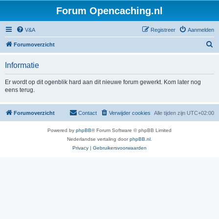
Forum Opencaching.nl
V&A
Registreer
Aanmelden
Z
Forumoverzicht
o
Informatie
e
k
Er wordt op dit ogenblik hard aan dit nieuwe forum gewerkt. Kom later nog
eens terug.
Forumoverzicht
Contact
Verwijder cookies
Alle tijden zijn
UTC+02:00
Powered by
phpBB
® Forum Software © phpBB Limited
Nederlandse vertaling door
phpBB.nl
.
Privacy
|
Gebruikersvoorwaarden