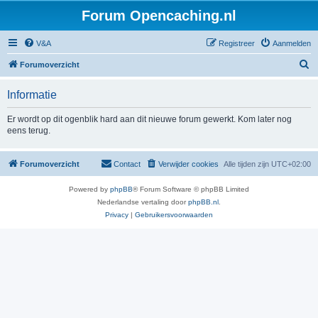
Forum Opencaching.nl
V&A
Registreer
Aanmelden
Z
Forumoverzicht
o
Informatie
e
k
Er wordt op dit ogenblik hard aan dit nieuwe forum gewerkt. Kom later nog
eens terug.
Forumoverzicht
Contact
Verwijder cookies
Alle tijden zijn
UTC+02:00
Powered by
phpBB
® Forum Software © phpBB Limited
Nederlandse vertaling door
phpBB.nl
.
Privacy
|
Gebruikersvoorwaarden