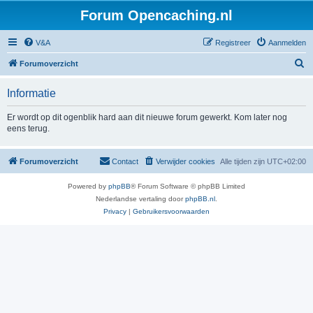
Forum Opencaching.nl
V&A
Registreer
Aanmelden
Z
Forumoverzicht
o
Informatie
e
k
Er wordt op dit ogenblik hard aan dit nieuwe forum gewerkt. Kom later nog
eens terug.
Forumoverzicht
Contact
Verwijder cookies
Alle tijden zijn
UTC+02:00
Powered by
phpBB
® Forum Software © phpBB Limited
Nederlandse vertaling door
phpBB.nl
.
Privacy
|
Gebruikersvoorwaarden