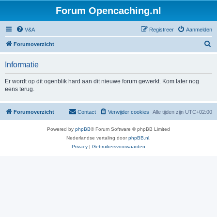
Forum Opencaching.nl
V&A
Registreer
Aanmelden
Z
Forumoverzicht
o
Informatie
e
k
Er wordt op dit ogenblik hard aan dit nieuwe forum gewerkt. Kom later nog
eens terug.
Forumoverzicht
Contact
Verwijder cookies
Alle tijden zijn
UTC+02:00
Powered by
phpBB
® Forum Software © phpBB Limited
Nederlandse vertaling door
phpBB.nl
.
Privacy
|
Gebruikersvoorwaarden