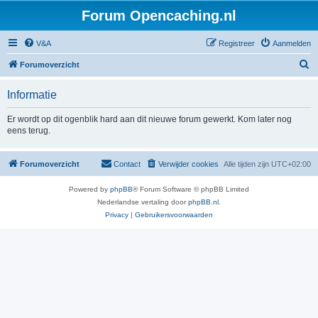
Forum Opencaching.nl
V&A
Registreer
Aanmelden
Z
Forumoverzicht
o
Informatie
e
k
Er wordt op dit ogenblik hard aan dit nieuwe forum gewerkt. Kom later nog
eens terug.
Forumoverzicht
Contact
Verwijder cookies
Alle tijden zijn
UTC+02:00
Powered by
phpBB
® Forum Software © phpBB Limited
Nederlandse vertaling door
phpBB.nl
.
Privacy
|
Gebruikersvoorwaarden