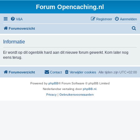
Forum Opencaching.nl
V&A
Registreer
Aanmelden
Z
Forumoverzicht
o
Informatie
e
k
Er wordt op dit ogenblik hard aan dit nieuwe forum gewerkt. Kom later nog
eens terug.
Forumoverzicht
Contact
Verwijder cookies
Alle tijden zijn
UTC+02:00
Powered by
phpBB
® Forum Software © phpBB Limited
Nederlandse vertaling door
phpBB.nl
.
Privacy
|
Gebruikersvoorwaarden