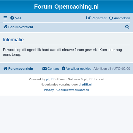
Forum Opencaching.nl
V&A
Registreer
Aanmelden
Z
Forumoverzicht
o
Informatie
e
k
Er wordt op dit ogenblik hard aan dit nieuwe forum gewerkt. Kom later nog
eens terug.
Forumoverzicht
Contact
Verwijder cookies
Alle tijden zijn
UTC+02:00
Powered by
phpBB
® Forum Software © phpBB Limited
Nederlandse vertaling door
phpBB.nl
.
Privacy
|
Gebruikersvoorwaarden