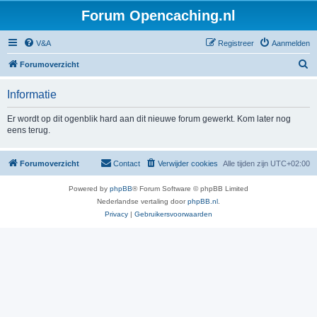
Forum Opencaching.nl
V&A
Registreer
Aanmelden
Z
Forumoverzicht
o
Informatie
e
k
Er wordt op dit ogenblik hard aan dit nieuwe forum gewerkt. Kom later nog
eens terug.
Forumoverzicht
Contact
Verwijder cookies
Alle tijden zijn
UTC+02:00
Powered by
phpBB
® Forum Software © phpBB Limited
Nederlandse vertaling door
phpBB.nl
.
Privacy
|
Gebruikersvoorwaarden