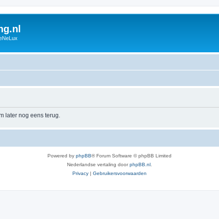
g.nl
BeNeLux
m later nog eens terug.
Powered by
phpBB
® Forum Software © phpBB Limited
Nederlandse vertaling door
phpBB.nl
.
Privacy
|
Gebruikersvoorwaarden