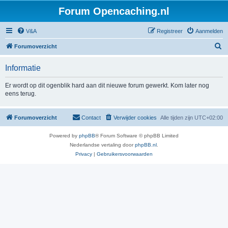
Forum Opencaching.nl
V&A
Registreer
Aanmelden
Z
Forumoverzicht
o
Informatie
e
k
Er wordt op dit ogenblik hard aan dit nieuwe forum gewerkt. Kom later nog
eens terug.
Forumoverzicht
Contact
Verwijder cookies
Alle tijden zijn
UTC+02:00
Powered by
phpBB
® Forum Software © phpBB Limited
Nederlandse vertaling door
phpBB.nl
.
Privacy
|
Gebruikersvoorwaarden