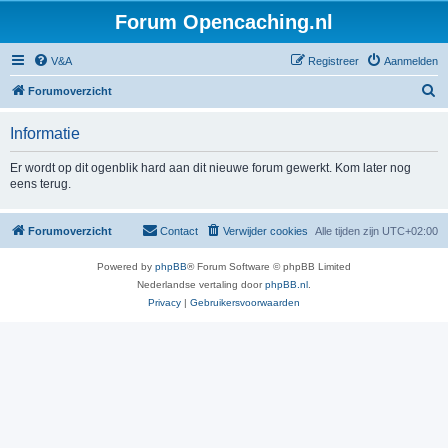
Forum Opencaching.nl
V&A
Registreer
Aanmelden
Z
Forumoverzicht
o
Informatie
e
k
Er wordt op dit ogenblik hard aan dit nieuwe forum gewerkt. Kom later nog
eens terug.
Forumoverzicht
Contact
Verwijder cookies
Alle tijden zijn
UTC+02:00
Powered by
phpBB
® Forum Software © phpBB Limited
Nederlandse vertaling door
phpBB.nl
.
Privacy
|
Gebruikersvoorwaarden