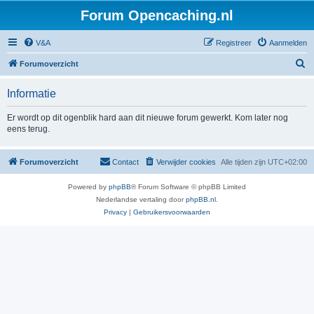
Forum Opencaching.nl
V&A
Registreer
Aanmelden
Z
Forumoverzicht
o
Informatie
e
k
Er wordt op dit ogenblik hard aan dit nieuwe forum gewerkt. Kom later nog
eens terug.
Forumoverzicht
Contact
Verwijder cookies
Alle tijden zijn
UTC+02:00
Powered by
phpBB
® Forum Software © phpBB Limited
Nederlandse vertaling door
phpBB.nl
.
Privacy
|
Gebruikersvoorwaarden