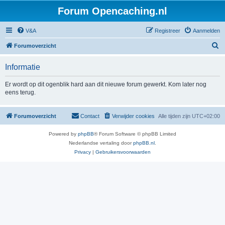
Forum Opencaching.nl
V&A
Registreer
Aanmelden
Z
Forumoverzicht
o
Informatie
e
k
Er wordt op dit ogenblik hard aan dit nieuwe forum gewerkt. Kom later nog
eens terug.
Forumoverzicht
Contact
Verwijder cookies
Alle tijden zijn
UTC+02:00
Powered by
phpBB
® Forum Software © phpBB Limited
Nederlandse vertaling door
phpBB.nl
.
Privacy
|
Gebruikersvoorwaarden