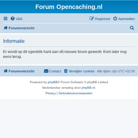
Forum Opencaching.nl
V&A
Registreer
Aanmelden
Z
Forumoverzicht
o
Informatie
e
k
Er wordt op dit ogenblik hard aan dit nieuwe forum gewerkt. Kom later nog
eens terug.
Forumoverzicht
Contact
Verwijder cookies
Alle tijden zijn
UTC+02:00
Powered by
phpBB
® Forum Software © phpBB Limited
Nederlandse vertaling door
phpBB.nl
.
Privacy
|
Gebruikersvoorwaarden