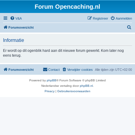
Forum Opencaching.nl
V&A
Registreer
Aanmelden
Z
Forumoverzicht
o
Informatie
e
k
Er wordt op dit ogenblik hard aan dit nieuwe forum gewerkt. Kom later nog
eens terug.
Forumoverzicht
Contact
Verwijder cookies
Alle tijden zijn
UTC+02:00
Powered by
phpBB
® Forum Software © phpBB Limited
Nederlandse vertaling door
phpBB.nl
.
Privacy
|
Gebruikersvoorwaarden