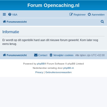
Forum Opencaching.nl
V&A
Registreer
Aanmelden
Z
Forumoverzicht
o
Informatie
e
k
Er wordt op dit ogenblik hard aan dit nieuwe forum gewerkt. Kom later nog
eens terug.
Forumoverzicht
Contact
Verwijder cookies
Alle tijden zijn
UTC+02:00
Powered by
phpBB
® Forum Software © phpBB Limited
Nederlandse vertaling door
phpBB.nl
.
Privacy
|
Gebruikersvoorwaarden