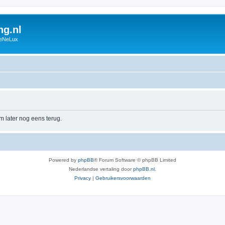
g.nl
BeNeLux
m later nog eens terug.
Powered by
phpBB
® Forum Software © phpBB Limited
Nederlandse vertaling door
phpBB.nl
.
Privacy
|
Gebruikersvoorwaarden