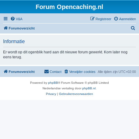
Forum Opencaching.nl
V&A
Registreer
Aanmelden
Z
Forumoverzicht
o
Informatie
e
k
Er wordt op dit ogenblik hard aan dit nieuwe forum gewerkt. Kom later nog
eens terug.
Forumoverzicht
Contact
Verwijder cookies
Alle tijden zijn
UTC+02:00
Powered by
phpBB
® Forum Software © phpBB Limited
Nederlandse vertaling door
phpBB.nl
.
Privacy
|
Gebruikersvoorwaarden