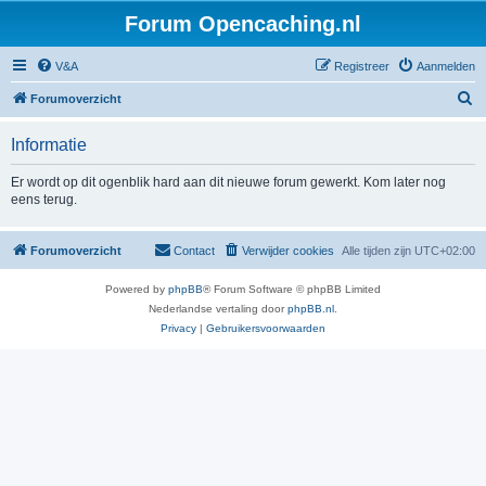
Forum Opencaching.nl
V&A
Registreer
Aanmelden
Z
Forumoverzicht
o
Informatie
e
k
Er wordt op dit ogenblik hard aan dit nieuwe forum gewerkt. Kom later nog
eens terug.
Forumoverzicht
Contact
Verwijder cookies
Alle tijden zijn
UTC+02:00
Powered by
phpBB
® Forum Software © phpBB Limited
Nederlandse vertaling door
phpBB.nl
.
Privacy
|
Gebruikersvoorwaarden