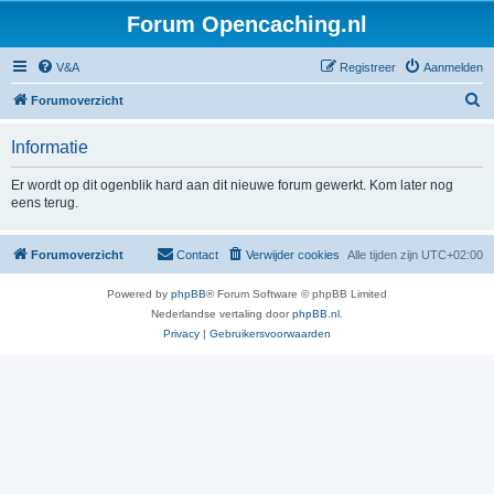
Forum Opencaching.nl
V&A
Registreer
Aanmelden
Z
Forumoverzicht
o
Informatie
e
k
Er wordt op dit ogenblik hard aan dit nieuwe forum gewerkt. Kom later nog
eens terug.
Forumoverzicht
Contact
Verwijder cookies
Alle tijden zijn
UTC+02:00
Powered by
phpBB
® Forum Software © phpBB Limited
Nederlandse vertaling door
phpBB.nl
.
Privacy
|
Gebruikersvoorwaarden