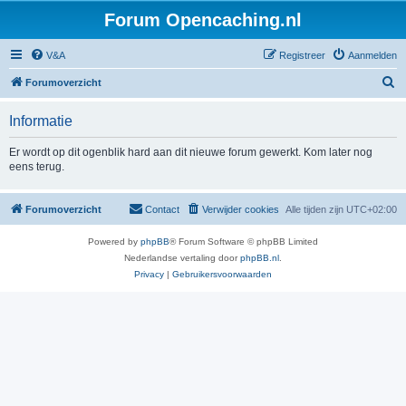
Forum Opencaching.nl
V&A
Registreer
Aanmelden
Z
Forumoverzicht
o
Informatie
e
k
Er wordt op dit ogenblik hard aan dit nieuwe forum gewerkt. Kom later nog
eens terug.
Forumoverzicht
Contact
Verwijder cookies
Alle tijden zijn
UTC+02:00
Powered by
phpBB
® Forum Software © phpBB Limited
Nederlandse vertaling door
phpBB.nl
.
Privacy
|
Gebruikersvoorwaarden