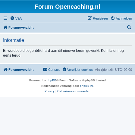
Forum Opencaching.nl
V&A
Registreer
Aanmelden
Z
Forumoverzicht
o
Informatie
e
k
Er wordt op dit ogenblik hard aan dit nieuwe forum gewerkt. Kom later nog
eens terug.
Forumoverzicht
Contact
Verwijder cookies
Alle tijden zijn
UTC+02:00
Powered by
phpBB
® Forum Software © phpBB Limited
Nederlandse vertaling door
phpBB.nl
.
Privacy
|
Gebruikersvoorwaarden