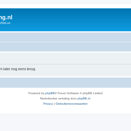
g.nl
BeNeLux
m later nog eens terug.
Powered by
phpBB
® Forum Software © phpBB Limited
Nederlandse vertaling door
phpBB.nl
.
Privacy
|
Gebruikersvoorwaarden