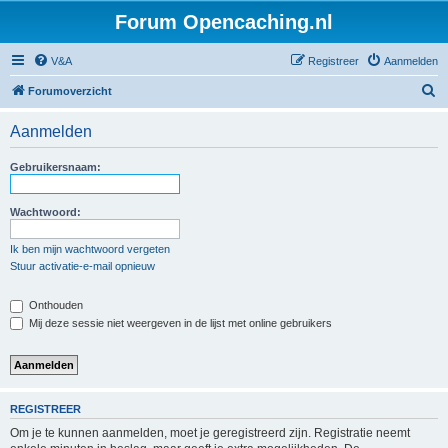
Forum Opencaching.nl
V&A
Registreer
Aanmelden
Z
Forumoverzicht
o
Aanmelden
e
k
Gebruikersnaam:
Wachtwoord:
Ik ben mijn wachtwoord vergeten
Stuur activatie-e-mail opnieuw
Onthouden
Mij deze sessie niet weergeven in de lijst met online gebruikers
REGISTREER
Om je te kunnen aanmelden, moet je geregistreerd zijn. Registratie neemt