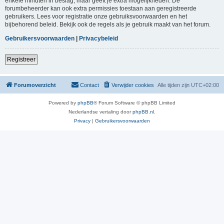
enkele minuten in beslag, maar geeft je extra mogelijkheden. De
forumbeheerder kan ook extra permissies toestaan aan geregistreerde
gebruikers. Lees voor registratie onze gebruiksvoorwaarden en het
bijbehorend beleid. Bekijk ook de regels als je gebruik maakt van het forum.
Gebruikersvoorwaarden
|
Privacybeleid
Registreer
Forumoverzicht
Contact
Verwijder cookies
Alle tijden zijn
UTC+02:00
Powered by
phpBB
® Forum Software © phpBB Limited
Nederlandse vertaling door
phpBB.nl
.
Privacy
|
Gebruikersvoorwaarden