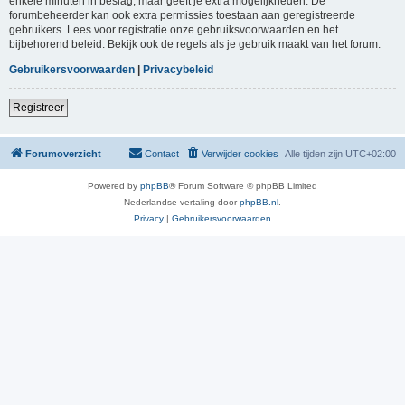
enkele minuten in beslag, maar geeft je extra mogelijkheden. De
forumbeheerder kan ook extra permissies toestaan aan geregistreerde
gebruikers. Lees voor registratie onze gebruiksvoorwaarden en het
bijbehorend beleid. Bekijk ook de regels als je gebruik maakt van het forum.
Gebruikersvoorwaarden
|
Privacybeleid
Registreer
Forumoverzicht
Contact
Verwijder cookies
Alle tijden zijn
UTC+02:00
Powered by
phpBB
® Forum Software © phpBB Limited
Nederlandse vertaling door
phpBB.nl
.
Privacy
|
Gebruikersvoorwaarden