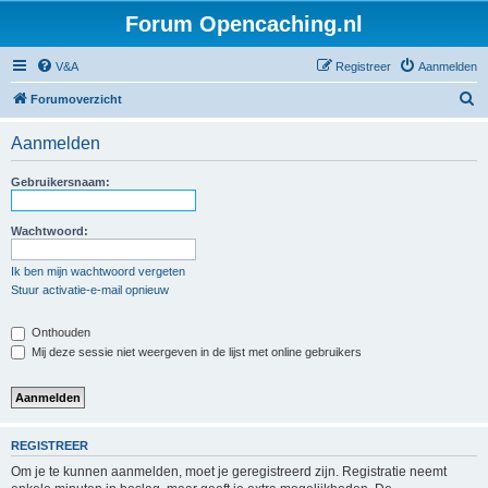
Forum Opencaching.nl
V&A
Registreer
Aanmelden
Z
Forumoverzicht
o
Aanmelden
e
k
Gebruikersnaam:
Wachtwoord:
Ik ben mijn wachtwoord vergeten
Stuur activatie-e-mail opnieuw
Onthouden
Mij deze sessie niet weergeven in de lijst met online gebruikers
REGISTREER
Om je te kunnen aanmelden, moet je geregistreerd zijn. Registratie neemt