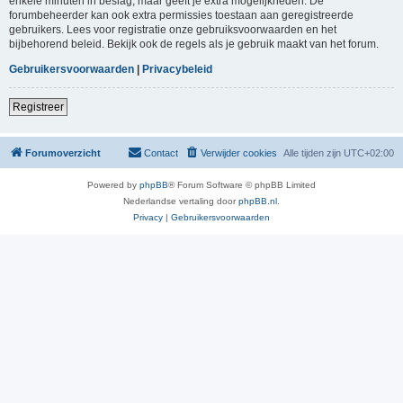
enkele minuten in beslag, maar geeft je extra mogelijkheden. De
forumbeheerder kan ook extra permissies toestaan aan geregistreerde
gebruikers. Lees voor registratie onze gebruiksvoorwaarden en het
bijbehorend beleid. Bekijk ook de regels als je gebruik maakt van het forum.
Gebruikersvoorwaarden
|
Privacybeleid
Registreer
Forumoverzicht
Contact
Verwijder cookies
Alle tijden zijn
UTC+02:00
Powered by
phpBB
® Forum Software © phpBB Limited
Nederlandse vertaling door
phpBB.nl
.
Privacy
|
Gebruikersvoorwaarden