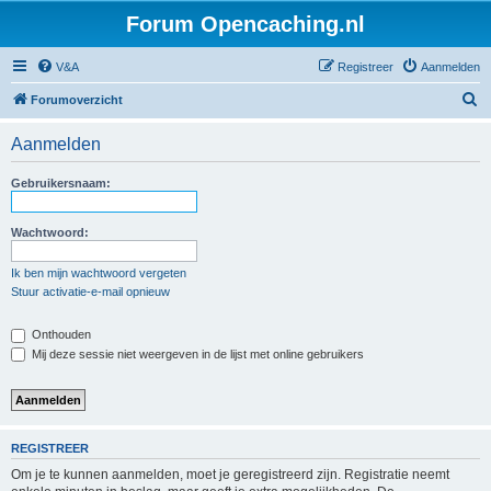
Forum Opencaching.nl
V&A
Registreer
Aanmelden
Z
Forumoverzicht
o
Aanmelden
e
k
Gebruikersnaam:
Wachtwoord:
Ik ben mijn wachtwoord vergeten
Stuur activatie-e-mail opnieuw
Onthouden
Mij deze sessie niet weergeven in de lijst met online gebruikers
REGISTREER
Om je te kunnen aanmelden, moet je geregistreerd zijn. Registratie neemt