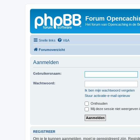
Forum Opencachin
Het forum van Opencaching in de 
Snelle links
V&A
Forumoverzicht
Aanmelden
Gebruikersnaam:
Wachtwoord:
Ik ben mijn wachtwoord vergeten
Stuur activatie-e-mail opnieuw
Onthouden
Mij deze sessie niet weergeven in
REGISTREER
Om je te kunnen aanmelden, moet je geregistreerd zijn. Regist