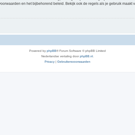
voorwaarden en het bijbehorend beleid. Bekijk ook de regels als je gebruik maakt v
Powered by
phpBB
® Forum Software © phpBB Limited
Nederlandse vertaling door
phpBB.nl
.
Privacy
|
Gebruikersvoorwaarden