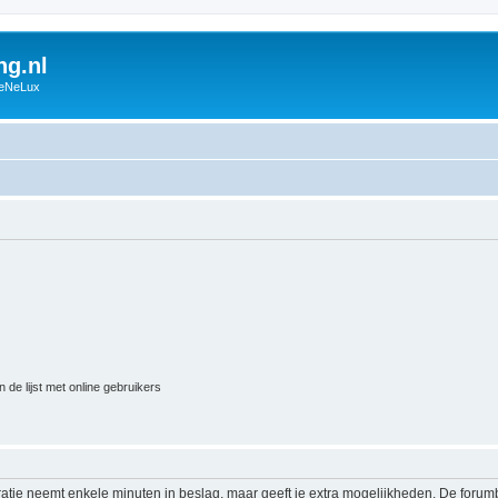
g.nl
BeNeLux
 de lijst met online gebruikers
ratie neemt enkele minuten in beslag, maar geeft je extra mogelijkheden. De foru