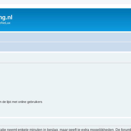
g.nl
BeNeLux
 de lijst met online gebruikers
ratie neemt enkele minuten in beslag, maar geeft je extra mogelijkheden. De foru