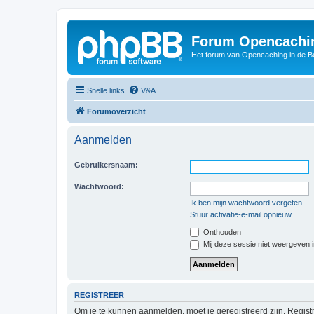
Forum Opencachin
Het forum van Opencaching in de 
Snelle links
V&A
Forumoverzicht
Aanmelden
Gebruikersnaam:
Wachtwoord:
Ik ben mijn wachtwoord vergeten
Stuur activatie-e-mail opnieuw
Onthouden
Mij deze sessie niet weergeven in
REGISTREER
Om je te kunnen aanmelden, moet je geregistreerd zijn. Regist