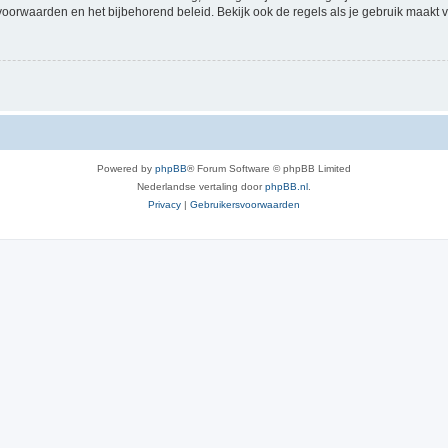
voorwaarden en het bijbehorend beleid. Bekijk ook de regels als je gebruik maakt v
Powered by
phpBB
® Forum Software © phpBB Limited
Nederlandse vertaling door
phpBB.nl
.
Privacy
|
Gebruikersvoorwaarden