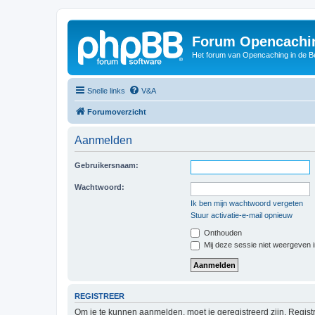
Forum Opencachin
Het forum van Opencaching in de 
Snelle links
V&A
Forumoverzicht
Aanmelden
Gebruikersnaam:
Wachtwoord:
Ik ben mijn wachtwoord vergeten
Stuur activatie-e-mail opnieuw
Onthouden
Mij deze sessie niet weergeven in
REGISTREER
Om je te kunnen aanmelden, moet je geregistreerd zijn. Regist