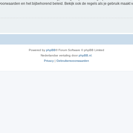
voorwaarden en het bijbehorend beleid. Bekijk ook de regels als je gebruik maakt v
Powered by
phpBB
® Forum Software © phpBB Limited
Nederlandse vertaling door
phpBB.nl
.
Privacy
|
Gebruikersvoorwaarden