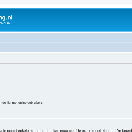
g.nl
BeNeLux
 de lijst met online gebruikers
ratie neemt enkele minuten in beslag, maar geeft je extra mogelijkheden. De foru