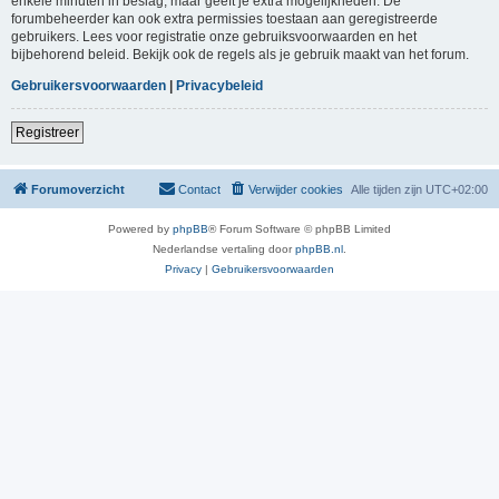
enkele minuten in beslag, maar geeft je extra mogelijkheden. De
forumbeheerder kan ook extra permissies toestaan aan geregistreerde
gebruikers. Lees voor registratie onze gebruiksvoorwaarden en het
bijbehorend beleid. Bekijk ook de regels als je gebruik maakt van het forum.
Gebruikersvoorwaarden
|
Privacybeleid
Registreer
Forumoverzicht
Contact
Verwijder cookies
Alle tijden zijn
UTC+02:00
Powered by
phpBB
® Forum Software © phpBB Limited
Nederlandse vertaling door
phpBB.nl
.
Privacy
|
Gebruikersvoorwaarden