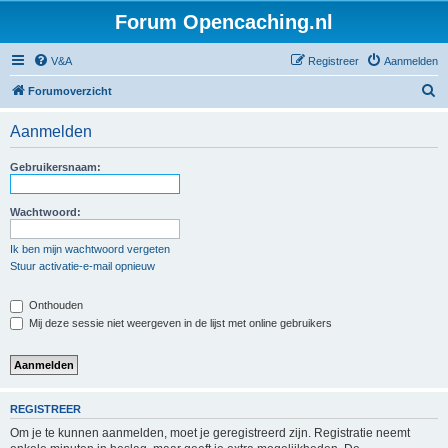
Forum Opencaching.nl
V&A
Registreer
Aanmelden
Z
Forumoverzicht
o
Aanmelden
e
k
Gebruikersnaam:
Wachtwoord:
Ik ben mijn wachtwoord vergeten
Stuur activatie-e-mail opnieuw
Onthouden
Mij deze sessie niet weergeven in de lijst met online gebruikers
REGISTREER
Om je te kunnen aanmelden, moet je geregistreerd zijn. Registratie neemt