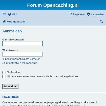
Forum Opencaching.nl
V&A
Registreer
Aanmelden
Z
Forumoverzicht
o
Aanmelden
e
k
Gebruikersnaam:
Wachtwoord:
Ik ben mijn wachtwoord vergeten
Stuur activatie-e-mail opnieuw
Onthouden
Mij deze sessie niet weergeven in de lijst met online gebruikers
REGISTREER
Om je te kunnen aanmelden, moet je geregistreerd zijn. Registratie neemt