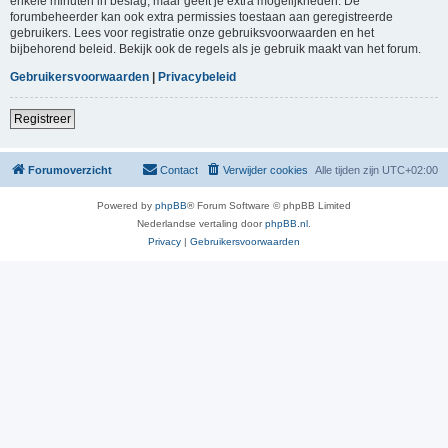
enkele minuten in beslag, maar geeft je extra mogelijkheden. De
forumbeheerder kan ook extra permissies toestaan aan geregistreerde
gebruikers. Lees voor registratie onze gebruiksvoorwaarden en het
bijbehorend beleid. Bekijk ook de regels als je gebruik maakt van het forum.
Gebruikersvoorwaarden
|
Privacybeleid
Registreer
Forumoverzicht
Contact
Verwijder cookies
Alle tijden zijn
UTC+02:00
Powered by
phpBB
® Forum Software © phpBB Limited
Nederlandse vertaling door
phpBB.nl
.
Privacy
|
Gebruikersvoorwaarden