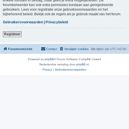
enkele minuten in beslag, maar geeft je extra mogelijkheden. De
forumbeheerder kan ook extra permissies toestaan aan geregistreerde
gebruikers. Lees voor registratie onze gebruiksvoorwaarden en het
bijbehorend beleid. Bekijk ook de regels als je gebruik maakt van het forum.
Gebruikersvoorwaarden
|
Privacybeleid
Registreer
Forumoverzicht
Contact
Verwijder cookies
Alle tijden zijn
UTC+02:00
Powered by
phpBB
® Forum Software © phpBB Limited
Nederlandse vertaling door
phpBB.nl
.
Privacy
|
Gebruikersvoorwaarden