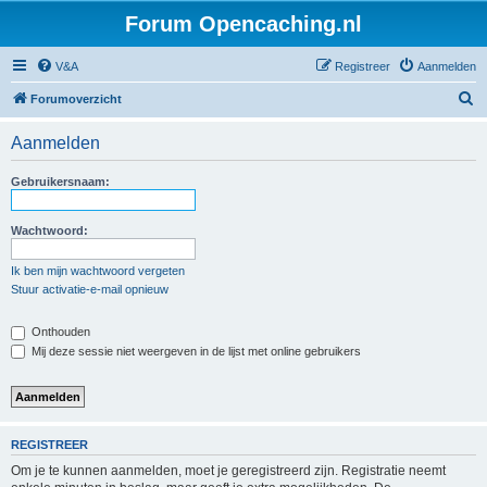
Forum Opencaching.nl
V&A
Registreer
Aanmelden
Z
Forumoverzicht
o
Aanmelden
e
k
Gebruikersnaam:
Wachtwoord:
Ik ben mijn wachtwoord vergeten
Stuur activatie-e-mail opnieuw
Onthouden
Mij deze sessie niet weergeven in de lijst met online gebruikers
REGISTREER
Om je te kunnen aanmelden, moet je geregistreerd zijn. Registratie neemt