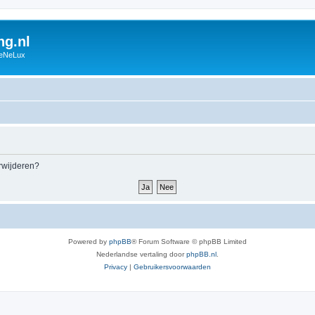
g.nl
BeNeLux
erwijderen?
Powered by
phpBB
® Forum Software © phpBB Limited
Nederlandse vertaling door
phpBB.nl
.
Privacy
|
Gebruikersvoorwaarden