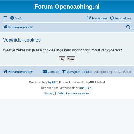
Forum Opencaching.nl
V&A
Registreer
Aanmelden
Z
Forumoverzicht
o
Verwijder cookies
e
k
Weet je zeker dat je alle cookies ingesteld door dit forum wil verwijderen?
Forumoverzicht
Contact
Verwijder cookies
Alle tijden zijn
UTC+02:00
Powered by
phpBB
® Forum Software © phpBB Limited
Nederlandse vertaling door
phpBB.nl
.
Privacy
|
Gebruikersvoorwaarden