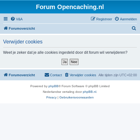
Forum Opencaching.nl
V&A
Registreer
Aanmelden
Z
Forumoverzicht
o
Verwijder cookies
e
k
Weet je zeker dat je alle cookies ingesteld door dit forum wil verwijderen?
Forumoverzicht
Contact
Verwijder cookies
Alle tijden zijn
UTC+02:00
Powered by
phpBB
® Forum Software © phpBB Limited
Nederlandse vertaling door
phpBB.nl
.
Privacy
|
Gebruikersvoorwaarden