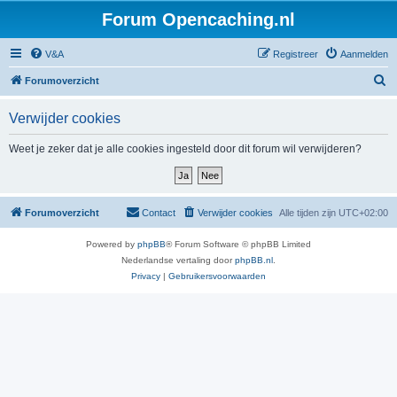
Forum Opencaching.nl
V&A
Registreer
Aanmelden
Z
Forumoverzicht
o
Verwijder cookies
e
k
Weet je zeker dat je alle cookies ingesteld door dit forum wil verwijderen?
Forumoverzicht
Contact
Verwijder cookies
Alle tijden zijn
UTC+02:00
Powered by
phpBB
® Forum Software © phpBB Limited
Nederlandse vertaling door
phpBB.nl
.
Privacy
|
Gebruikersvoorwaarden