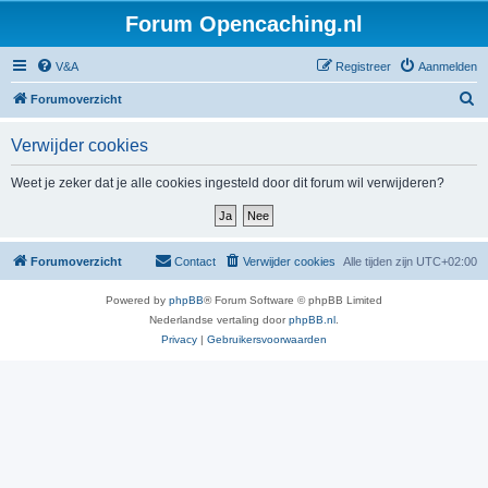
Forum Opencaching.nl
V&A
Registreer
Aanmelden
Z
Forumoverzicht
o
Verwijder cookies
e
k
Weet je zeker dat je alle cookies ingesteld door dit forum wil verwijderen?
Forumoverzicht
Contact
Verwijder cookies
Alle tijden zijn
UTC+02:00
Powered by
phpBB
® Forum Software © phpBB Limited
Nederlandse vertaling door
phpBB.nl
.
Privacy
|
Gebruikersvoorwaarden