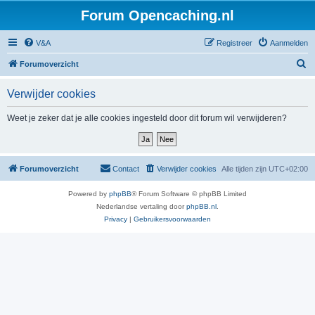
Forum Opencaching.nl
V&A
Registreer
Aanmelden
Z
Forumoverzicht
o
Verwijder cookies
e
k
Weet je zeker dat je alle cookies ingesteld door dit forum wil verwijderen?
Forumoverzicht
Contact
Verwijder cookies
Alle tijden zijn
UTC+02:00
Powered by
phpBB
® Forum Software © phpBB Limited
Nederlandse vertaling door
phpBB.nl
.
Privacy
|
Gebruikersvoorwaarden