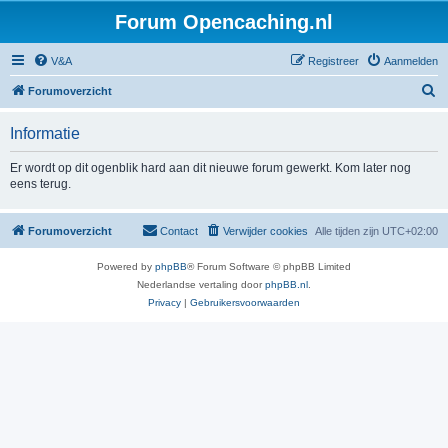
Forum Opencaching.nl
V&A
Registreer
Aanmelden
Z
Forumoverzicht
o
Informatie
e
k
Er wordt op dit ogenblik hard aan dit nieuwe forum gewerkt. Kom later nog
eens terug.
Forumoverzicht
Contact
Verwijder cookies
Alle tijden zijn
UTC+02:00
Powered by
phpBB
® Forum Software © phpBB Limited
Nederlandse vertaling door
phpBB.nl
.
Privacy
|
Gebruikersvoorwaarden