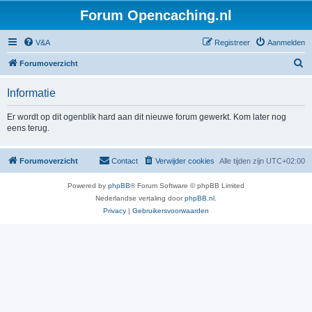
Forum Opencaching.nl
V&A
Registreer
Aanmelden
Z
Forumoverzicht
o
Informatie
e
k
Er wordt op dit ogenblik hard aan dit nieuwe forum gewerkt. Kom later nog
eens terug.
Forumoverzicht
Contact
Verwijder cookies
Alle tijden zijn
UTC+02:00
Powered by
phpBB
® Forum Software © phpBB Limited
Nederlandse vertaling door
phpBB.nl
.
Privacy
|
Gebruikersvoorwaarden