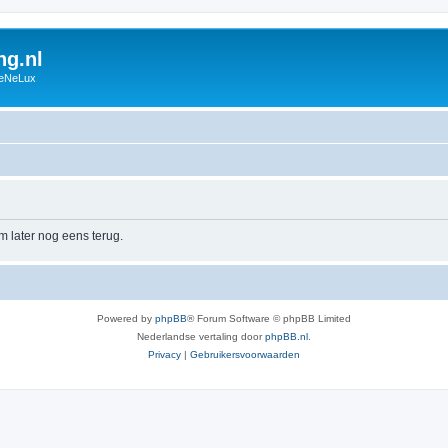
g.nl
BeNeLux
m later nog eens terug.
Powered by
phpBB
® Forum Software © phpBB Limited
Nederlandse vertaling door
phpBB.nl
.
Privacy
|
Gebruikersvoorwaarden