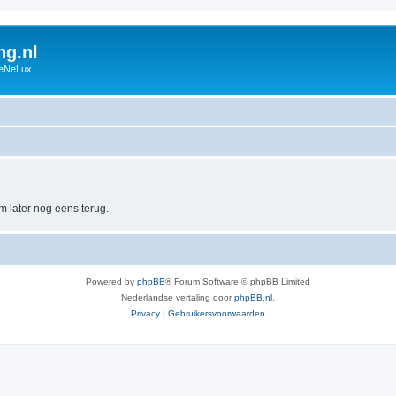
g.nl
BeNeLux
m later nog eens terug.
Powered by
phpBB
® Forum Software © phpBB Limited
Nederlandse vertaling door
phpBB.nl
.
Privacy
|
Gebruikersvoorwaarden