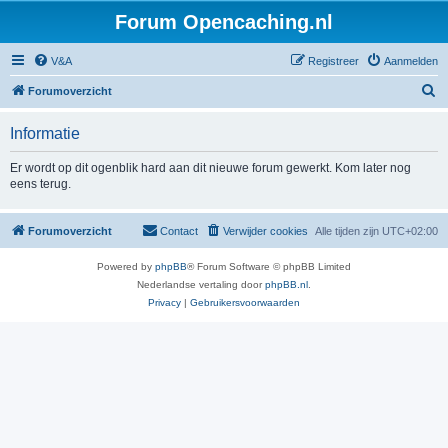
Forum Opencaching.nl
V&A
Registreer
Aanmelden
Z
Forumoverzicht
o
Informatie
e
k
Er wordt op dit ogenblik hard aan dit nieuwe forum gewerkt. Kom later nog
eens terug.
Forumoverzicht
Contact
Verwijder cookies
Alle tijden zijn
UTC+02:00
Powered by
phpBB
® Forum Software © phpBB Limited
Nederlandse vertaling door
phpBB.nl
.
Privacy
|
Gebruikersvoorwaarden