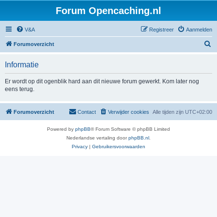
Forum Opencaching.nl
V&A
Registreer
Aanmelden
Z
Forumoverzicht
o
Informatie
e
k
Er wordt op dit ogenblik hard aan dit nieuwe forum gewerkt. Kom later nog
eens terug.
Forumoverzicht
Contact
Verwijder cookies
Alle tijden zijn
UTC+02:00
Powered by
phpBB
® Forum Software © phpBB Limited
Nederlandse vertaling door
phpBB.nl
.
Privacy
|
Gebruikersvoorwaarden