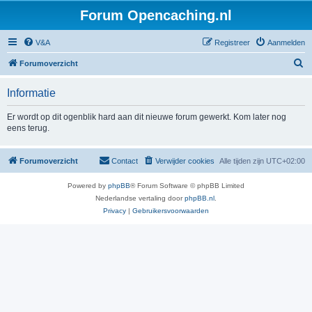
Forum Opencaching.nl
V&A
Registreer
Aanmelden
Z
Forumoverzicht
o
Informatie
e
k
Er wordt op dit ogenblik hard aan dit nieuwe forum gewerkt. Kom later nog
eens terug.
Forumoverzicht
Contact
Verwijder cookies
Alle tijden zijn
UTC+02:00
Powered by
phpBB
® Forum Software © phpBB Limited
Nederlandse vertaling door
phpBB.nl
.
Privacy
|
Gebruikersvoorwaarden