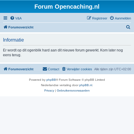
Forum Opencaching.nl
V&A
Registreer
Aanmelden
Z
Forumoverzicht
o
Informatie
e
k
Er wordt op dit ogenblik hard aan dit nieuwe forum gewerkt. Kom later nog
eens terug.
Forumoverzicht
Contact
Verwijder cookies
Alle tijden zijn
UTC+02:00
Powered by
phpBB
® Forum Software © phpBB Limited
Nederlandse vertaling door
phpBB.nl
.
Privacy
|
Gebruikersvoorwaarden