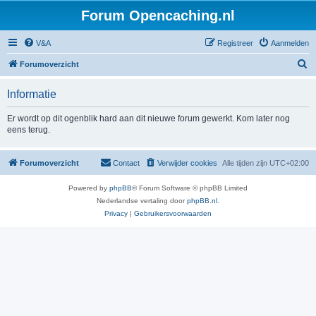
Forum Opencaching.nl
V&A
Registreer
Aanmelden
Z
Forumoverzicht
o
Informatie
e
k
Er wordt op dit ogenblik hard aan dit nieuwe forum gewerkt. Kom later nog
eens terug.
Forumoverzicht
Contact
Verwijder cookies
Alle tijden zijn
UTC+02:00
Powered by
phpBB
® Forum Software © phpBB Limited
Nederlandse vertaling door
phpBB.nl
.
Privacy
|
Gebruikersvoorwaarden