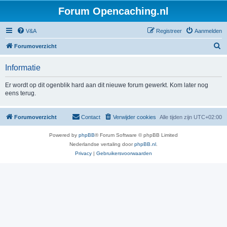
Forum Opencaching.nl
V&A
Registreer
Aanmelden
Z
Forumoverzicht
o
Informatie
e
k
Er wordt op dit ogenblik hard aan dit nieuwe forum gewerkt. Kom later nog
eens terug.
Forumoverzicht
Contact
Verwijder cookies
Alle tijden zijn
UTC+02:00
Powered by
phpBB
® Forum Software © phpBB Limited
Nederlandse vertaling door
phpBB.nl
.
Privacy
|
Gebruikersvoorwaarden