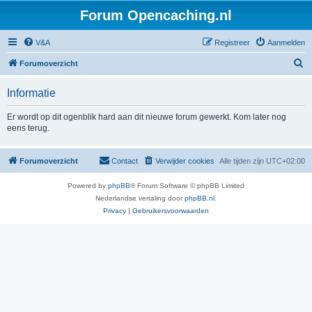
Forum Opencaching.nl
V&A
Registreer
Aanmelden
Z
Forumoverzicht
o
Informatie
e
k
Er wordt op dit ogenblik hard aan dit nieuwe forum gewerkt. Kom later nog
eens terug.
Forumoverzicht
Contact
Verwijder cookies
Alle tijden zijn
UTC+02:00
Powered by
phpBB
® Forum Software © phpBB Limited
Nederlandse vertaling door
phpBB.nl
.
Privacy
|
Gebruikersvoorwaarden